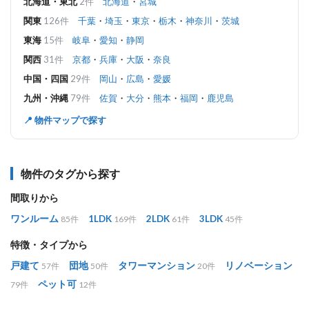
北海道・東北
2件
北海道
・
宮城
関東
126件
千葉
・
埼玉
・
東京
・
栃木
・
神奈川
・
茨城
東海
15件
岐阜
・
愛知
・
静岡
関西
31件
京都
・
兵庫
・
大阪
・
奈良
中国・四国
29件
岡山
・
広島
・
愛媛
九州・沖縄
79件
佐賀
・
大分
・
熊本
・
福岡
・
鹿児島
📍 物件マップで探す
物件のタグから探す
間取りから
ワンルーム
1LDK
2LDK
3LDK
85件
169件
61件
45件
特徴・タイプから
戸建て
団地
タワーマンション
リノベーション
57件
50件
20件
ペット可
79件
12件