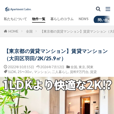
私たちについて
物件一覧
暮らしのコラム
NEWS
問い合わ
HOME
全国
【東京都の賃貸マンション】賃貸マンション（大田区羽
【東京都の賃貸マンション】賃貸マンション
（大田区羽田/2K/25.9㎡）
2022年10月15日
2026年7月12日
全国
,
東京
,
関東
1LDK
,
25〜30㎡
,
マンション
,
二人暮らし
,
賃料9万円台
,
賃貸