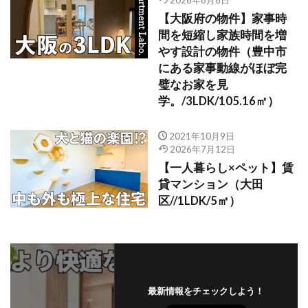
2026年8月8日
【大阪府の物件】家事時
間を短縮し家族時間を増
やす設計の物件（豊中市
にある家事動線がほぼ完
璧なお家を見
学。/3LDK/105.16㎡）
2021年10月9日
2026年7月12日
【一人暮らし×ペット】賃
貸マンション（大田
区//1LDK/5㎡）
最新情報をチェックしよう！