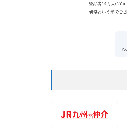
登録者14万人のY
研修
という形でご提
Y