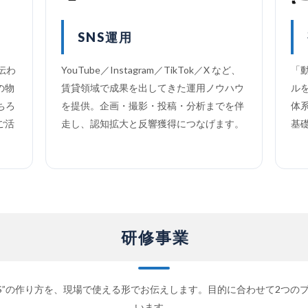
SNS運用
伝わ
YouTube／Instagram／TikTok／X など、
「
の物
賃貸領域で成果を出してきた運用ノウハウ
ル
ちろ
を提供。企画・撮影・投稿・分析までを伴
体
ご活
走し、認知拡大と反響獲得につなげます。
基
研修事業
NS”の作り方を、現場で使える形でお伝えします。目的に合わせて2つの
います。