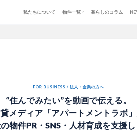
私たちについて
物件一覧
暮らしのコラム
NE
北海道・東北
甲信越・北陸
関東
東海
関西
中国・四国
九州・沖縄
地図から探す
FOR BUSINESS / 法人・企業の方へ
“住んでみたい”を動画で伝える。
賃貸メディア「アパートメントラボ」
の物件PR・SNS・人材育成を支援