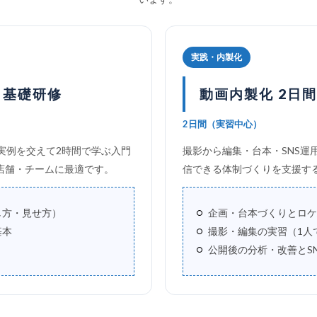
実践・内製化
 基礎研修
動画内製化 2日
2日間（実習中心）
実例を交えて2時間で学ぶ入門
撮影から編集・台本・SNS運
店舗・チームに最適です。
信できる体制づくりを支援す
し方・見せ方）
企画・台本づくりとロケ
基本
撮影・編集の実習（1人
公開後の分析・改善とS