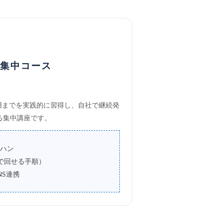
間集中コース
用までを実践的に習得し、自社で継続発
る集中講座です。
ハン
で回せる手順）
NS連携