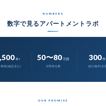
NUMBERS
数字で見るアパートメントラボ
,500
50〜80
300
本+
万回
件
作動画(納品含む)
月間再生数
紹介物件(全国
OUR PROMISE