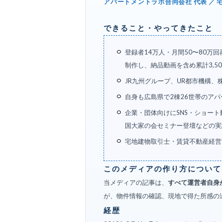
アパートメントラボ合同会社 代表 ／ 
できること・やってきたこと
登録者14万人・月間50〜80万
制作し、納品動画を含め累計3,5
JR九州グループ、UR都市機構、株
自身も広島県で2棟26世帯のア
企業・団体向けにSNS・ショート動
国大家の会セミナー登壇などの実
宅地建物取引士・賃貸不動産経営
このメディアの作り方について
当メディアの記事は、
すべて運営者自身
が、物件情報の確認、現地で得た所感の
経歴