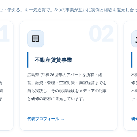
む・伝える」を一気通貫で。3つの事業が互いに実例と経験を還元し合
1
02
🏢
不動産賃貸事業
広島県で2棟26世帯のアパートを所有・経
不
物
営。融資・管理・空室対策・満室経営までを
修
関
自ら実践し、その現場経験をメディアの記事
不
ま
と研修の教材に還元しています。
ァ
代表プロフィール
研