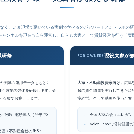
なく、いま現場で動いている実例で学べるのがアパートメントラボの研
ubeチャンネルを現在も自ら運営し、自らも大家として賃貸経営を行う「
践研修
現役大家が
FOR OWNERS
ルの実際の運用データをもとに、
大家・不動産投資家向け。
広島
仲介営業の強化を研修します。企
超の資金調達を実行してきた現
える形でお渡しします。
室経営、そして動画を使った客
ク企業に継続導入（半年で3
全国大家の会（エレガン
Voicy・noteで賃貸
21」登壇（不動産会社のSNS・