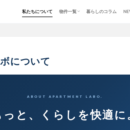
私たちについて
物件一覧
暮らしのコラム
NE
北海道・東北
甲信越・北陸
関東
東海
関西
中国・四国
九州・沖縄
地図から探す
ラボについて
ABOUT APARTMENT LABO.
もっと、くらしを快適に