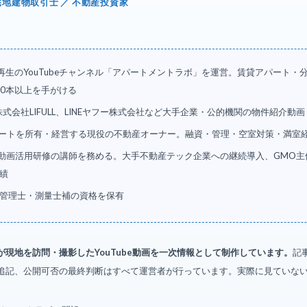
宅地建物取引士 ／ 不動産投資家
回再生のYouTubeチャンネル「アパートメントラボ」を運営。賃貸アパート
00本以上を手がける
式会社LIFULL、LINEヤフー株式会社など大手企業・公的機関の物件紹介動
パートを所有・経営する現役の不動産オーナー。融資・管理・空室対策・満室
画活用研修の講師を務める。大手不動産テック企業への継続導入、GMO主催「ReTe
績
管理士・測量士補の資格を保有
が現地を訪問・撮影したYouTube動画を一次情報として制作しています。
記
追記、公開可否の最終判断はすべて運営者が行っています。実際に見ていな