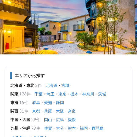
エリアから探す
北海道・東北
2件
北海道
・
宮城
関東
126件
千葉
・
埼玉
・
東京
・
栃木
・
神奈川
・
茨城
東海
15件
岐阜
・
愛知
・
静岡
関西
31件
京都
・
兵庫
・
大阪
・
奈良
中国・四国
29件
岡山
・
広島
・
愛媛
九州・沖縄
79件
佐賀
・
大分
・
熊本
・
福岡
・
鹿児島