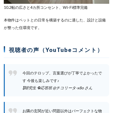
10.2帖の広さと4カ所コンセント、Wi-Fi標準完備
本物件はペットとの日常を構築するのに適した、設計と設備
が整った住環境です。
視聴者の声（YouTubeコメント）
今回のテロップ、言葉選びが丁寧でよかったで
す 今後も楽しみです♪
🎖️研究生 🔁応答班 @チコリータ-x8o さん
お隣の玄関が近い問題以外はパーフェクトな物