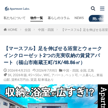
私たちについて
物件一覧
暮らしのコラム
NEWS
問い合わ
HOME
全国
中国・四国
【マースフル】足を伸ばせる浴室と
【マースフル】足を伸ばせる浴室とウォーク
インクローゼット2つの充実収納の賃貸アパ
ート（福山市南蔵王町/1K/48.86㎡）
2026年4月25日
2026年7月8日
中国・四国
,
全国
,
広島
1K
,
2026年築
,
45〜50㎡
,
WIC
,
アパート
,
ペット可
,
一人暮らし
,
東福
山駅
,
賃料6万円台
,
賃貸
,
駐車場あり