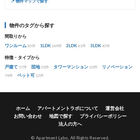
📍 物件マップで探す
物件のタグから探す
間取りから
ワンルーム
1LDK
2LDK
3LDK
85件
169件
61件
45件
特徴・タイプから
戸建て
団地
タワーマンション
リノベーション
57件
50件
20件
ペット可
79件
12件
ホーム
アパートメントラボについて
運営会社
お問い合わせ
地図で探す
プライバシーポリシー
法人の方へ
© Apartment Labo. All Rights Reserved.