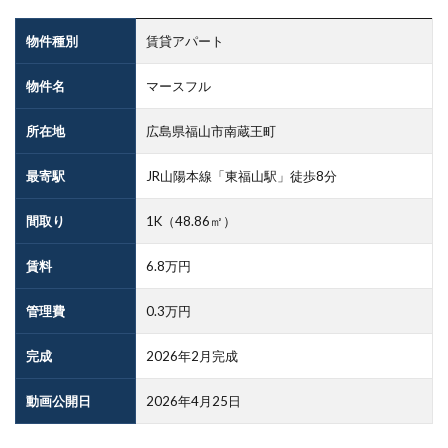
物件種別
賃貸アパート
物件名
マースフル
所在地
広島県福山市南蔵王町
最寄駅
JR山陽本線「東福山駅」徒歩8分
間取り
1K（48.86㎡）
賃料
6.8万円
管理費
0.3万円
完成
2026年2月完成
動画公開日
2026年4月25日