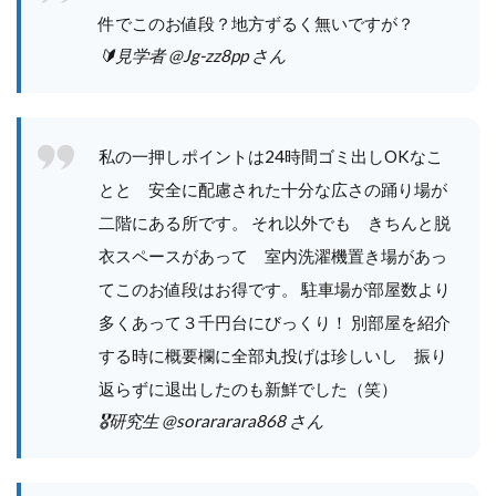
件でこのお値段？地方ずるく無いですが？
🔰見学者 @Jg-zz8pp さん
私の一押しポイントは24時間ゴミ出しOKなこ
とと 安全に配慮された十分な広さの踊り場が
二階にある所です。 それ以外でも きちんと脱
衣スペースがあって 室内洗濯機置き場があっ
てこのお値段はお得です。 駐車場が部屋数より
多くあって３千円台にびっくり！ 別部屋を紹介
する時に概要欄に全部丸投げは珍しいし 振り
返らずに退出したのも新鮮でした（笑）
🎖️研究生 @sorararara868 さん