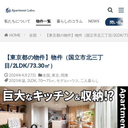
私たちについて
物件一覧
暮らしのコラム
NEWS
問い合わ
HOME
全国
【東京都の物件】物件（国立市北三丁目/2LDK/73
【東京都の物件】物件（国立市北三丁
目/2LDK/73.30㎡）
2024年4月27日
全国
,
東京
,
関東
2025年築
,
2LDK
,
70〜75㎡
,
モデルハウス
,
二人暮らし