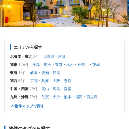
エリアから探す
北海道・東北
2件
北海道
・
宮城
関東
126件
千葉
・
埼玉
・
東京
・
栃木
・
神奈川
・
茨城
東海
15件
岐阜
・
愛知
・
静岡
関西
31件
京都
・
兵庫
・
大阪
・
奈良
中国・四国
29件
岡山
・
広島
・
愛媛
九州・沖縄
79件
佐賀
・
大分
・
熊本
・
福岡
・
鹿児島
📍 物件マップで探す
物件のタグから探す