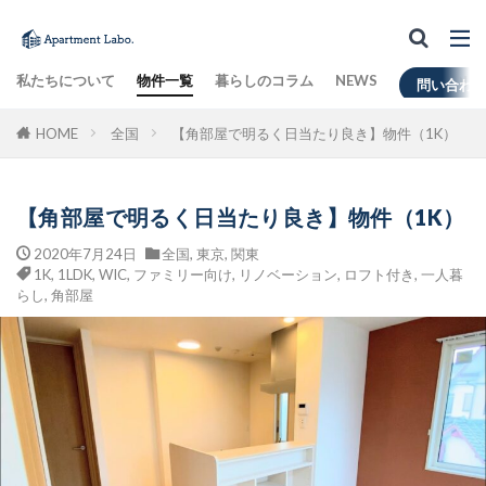
私たちについて
物件一覧
暮らしのコラム
NEWS
問い合わ
HOME
全国
【角部屋で明るく日当たり良き】物件（1K）
【角部屋で明るく日当たり良き】物件（1K）
2020年7月24日
全国
,
東京
,
関東
1K
,
1LDK
,
WIC
,
ファミリー向け
,
リノベーション
,
ロフト付き
,
一人暮
らし
,
角部屋