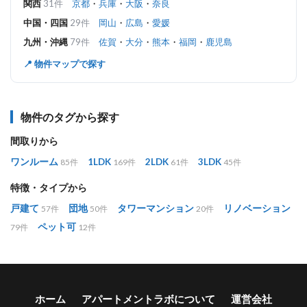
関西
31件
京都
・
兵庫
・
大阪
・
奈良
中国・四国
29件
岡山
・
広島
・
愛媛
九州・沖縄
79件
佐賀
・
大分
・
熊本
・
福岡
・
鹿児島
📍 物件マップで探す
物件のタグから探す
間取りから
ワンルーム
1LDK
2LDK
3LDK
85件
169件
61件
45件
特徴・タイプから
戸建て
団地
タワーマンション
リノベーション
57件
50件
20件
ペット可
79件
12件
ホーム
アパートメントラボについて
運営会社