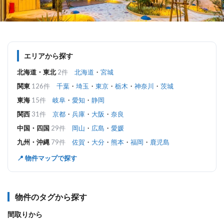
エリアから探す
北海道・東北
2件
北海道
・
宮城
関東
126件
千葉
・
埼玉
・
東京
・
栃木
・
神奈川
・
茨城
東海
15件
岐阜
・
愛知
・
静岡
関西
31件
京都
・
兵庫
・
大阪
・
奈良
中国・四国
29件
岡山
・
広島
・
愛媛
九州・沖縄
79件
佐賀
・
大分
・
熊本
・
福岡
・
鹿児島
📍 物件マップで探す
物件のタグから探す
間取りから