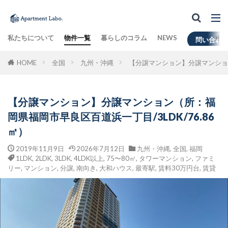
私たちについて
物件一覧
暮らしのコラム
NEWS
問い合わ
HOME
全国
九州・沖縄
【分譲マンション】分譲マンション
【分譲マンション】分譲マンション（所：福
岡県福岡市早良区百道浜一丁目/3LDK/76.86
㎡）
2019年11月9日
2026年7月12日
九州・沖縄
,
全国
,
福岡
1LDK
,
2LDK
,
3LDK
,
4LDK以上
,
75〜80㎡
,
タワーマンション
,
ファミ
リー
,
マンション
,
分譲
,
南向き
,
大和ハウス
,
最寄駅
,
賃料30万円台
,
賃貸