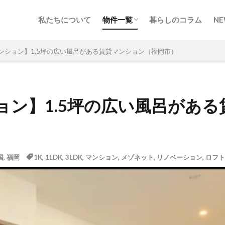
私たちについて
物件一覧
暮らしのコラム
NE
北海道・東北
甲信越・北陸
関東
東海
関西
中国・四国
九州・沖縄
地図から探す
ンション】1.5坪の広い風呂がある賃貸マンション（福岡市）
ョン】1.5坪の広い風呂があ
国
,
福岡
1K
,
1LDK
,
3LDK
,
マンション
,
メゾネット
,
リノベーション
,
ロフト