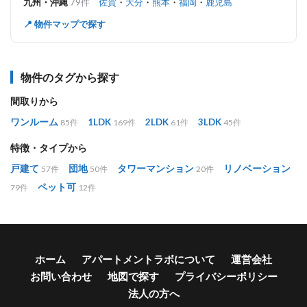
九州・沖縄
79件
佐賀
・
大分
・
熊本
・
福岡
・
鹿児島
📍 物件マップで探す
物件のタグから探す
間取りから
ワンルーム
1LDK
2LDK
3LDK
85件
169件
61件
45件
特徴・タイプから
戸建て
団地
タワーマンション
リノベーション
57件
50件
20件
ペット可
79件
12件
ホーム
アパートメントラボについて
運営会社
お問い合わせ
地図で探す
プライバシーポリシー
法人の方へ