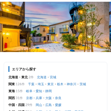
エリアから探す
北海道・東北
2件
北海道
・
宮城
関東
126件
千葉
・
埼玉
・
東京
・
栃木
・
神奈川
・
茨城
東海
15件
岐阜
・
愛知
・
静岡
関西
31件
京都
・
兵庫
・
大阪
・
奈良
中国・四国
29件
岡山
・
広島
・
愛媛