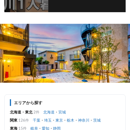
エリアから探す
北海道・東北
2件
北海道
・
宮城
関東
126件
千葉
・
埼玉
・
東京
・
栃木
・
神奈川
・
茨城
東海
15件
岐阜
・
愛知
・
静岡