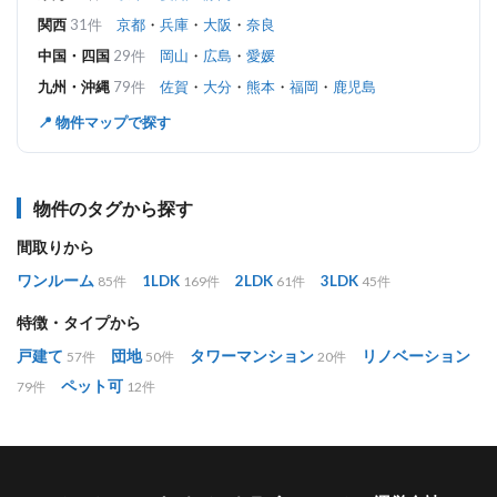
関西
31件
京都
・
兵庫
・
大阪
・
奈良
中国・四国
29件
岡山
・
広島
・
愛媛
九州・沖縄
79件
佐賀
・
大分
・
熊本
・
福岡
・
鹿児島
📍 物件マップで探す
物件のタグから探す
間取りから
ワンルーム
1LDK
2LDK
3LDK
85件
169件
61件
45件
特徴・タイプから
戸建て
団地
タワーマンション
リノベーション
57件
50件
20件
ペット可
79件
12件