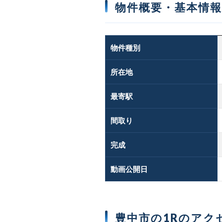
物件概要・基本情報
物件種別
所在地
最寄駅
間取り
完成
動画公開日
豊中市の1Rのアク