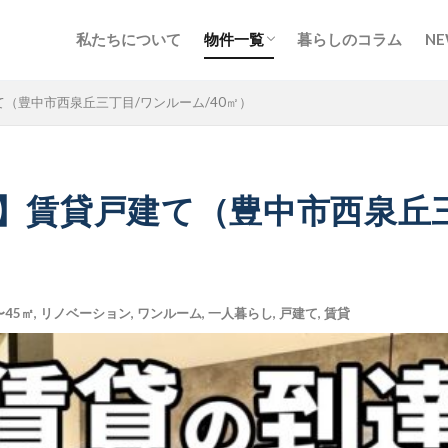
私たちについて
物件一覧
暮らしのコラム
NE
北海道・東北
甲信越・北陸
関東
東海
関西
中国・四国
九州・沖縄
地図から探す
（豊中市西泉丘三丁目/ワンルーム/40㎡）
】賃貸戸建て（豊中市西泉丘三
〜45㎡
,
リノベーション
,
ワンルーム
,
一人暮らし
,
戸建て
,
賃貸