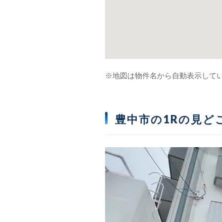
※地図は物件名から自動表示して
豊中市の1Rの見ど