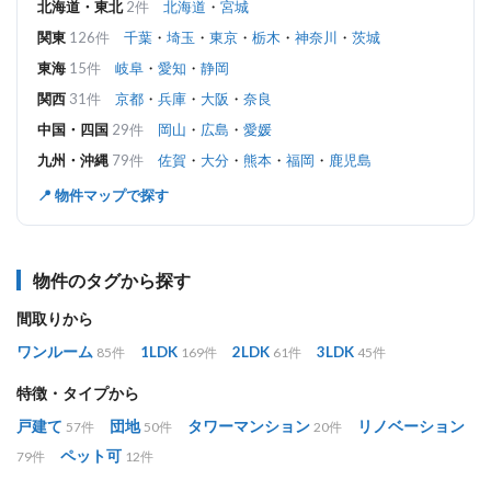
北海道・東北
2件
北海道
・
宮城
関東
126件
千葉
・
埼玉
・
東京
・
栃木
・
神奈川
・
茨城
東海
15件
岐阜
・
愛知
・
静岡
関西
31件
京都
・
兵庫
・
大阪
・
奈良
中国・四国
29件
岡山
・
広島
・
愛媛
九州・沖縄
79件
佐賀
・
大分
・
熊本
・
福岡
・
鹿児島
📍 物件マップで探す
物件のタグから探す
間取りから
ワンルーム
1LDK
2LDK
3LDK
85件
169件
61件
45件
特徴・タイプから
戸建て
団地
タワーマンション
リノベーション
57件
50件
20件
ペット可
79件
12件