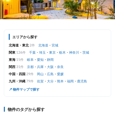
エリアから探す
北海道・東北
2件
北海道
・
宮城
関東
126件
千葉
・
埼玉
・
東京
・
栃木
・
神奈川
・
茨城
東海
15件
岐阜
・
愛知
・
静岡
関西
31件
京都
・
兵庫
・
大阪
・
奈良
中国・四国
29件
岡山
・
広島
・
愛媛
九州・沖縄
79件
佐賀
・
大分
・
熊本
・
福岡
・
鹿児島
📍 物件マップで探す
物件のタグから探す