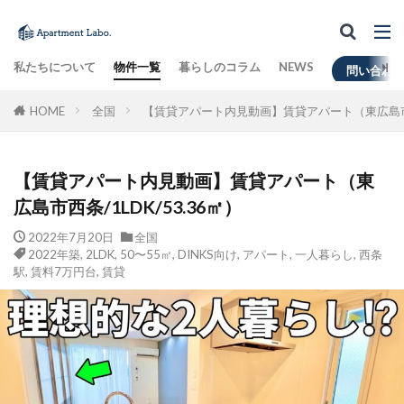
私たちについて
物件一覧
暮らしのコラム
NEWS
問い合わ
HOME
全国
【賃貸アパート内見動画】賃貸アパート（東広島市西条
【賃貸アパート内見動画】賃貸アパート（東
広島市西条/1LDK/53.36㎡）
2022年7月20日
全国
2022年築
,
2LDK
,
50〜55㎡
,
DINKS向け
,
アパート
,
一人暮らし
,
西条
駅
,
賃料7万円台
,
賃貸