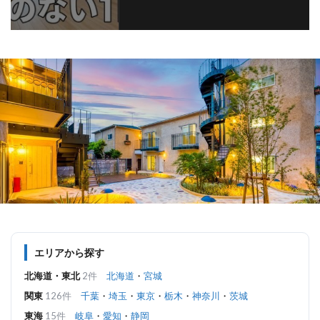
エリアから探す
北海道・東北
2件
北海道
・
宮城
関東
126件
千葉
・
埼玉
・
東京
・
栃木
・
神奈川
・
茨城
東海
15件
岐阜
・
愛知
・
静岡