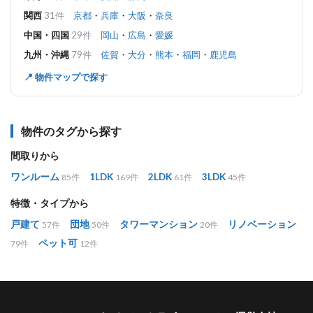
関西
31件
京都
・
兵庫
・
大阪
・
奈良
中国・四国
29件
岡山
・
広島
・
愛媛
九州・沖縄
79件
佐賀
・
大分
・
熊本
・
福岡
・
鹿児島
📍 物件マップで探す
物件のタグから探す
間取りから
ワンルーム
1LDK
2LDK
3LDK
85件
169件
61件
45件
特徴・タイプから
戸建て
団地
タワーマンション
リノベーション
57件
50件
20件
ペット可
79件
12件