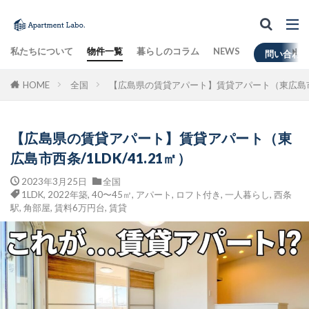
私たちについて
物件一覧
暮らしのコラム
NEWS
問い合わ
HOME
全国
【広島県の賃貸アパート】賃貸アパート（東広島市西条
【広島県の賃貸アパート】賃貸アパート（東
広島市西条/1LDK/41.21㎡）
2023年3月25日
全国
1LDK
,
2022年築
,
40〜45㎡
,
アパート
,
ロフト付き
,
一人暮らし
,
西条
駅
,
角部屋
,
賃料6万円台
,
賃貸