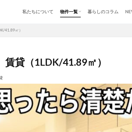
私たちについて
物件一覧
暮らしのコラム
NE
北海道・東北
甲信越・北陸
関東
東海
関西
中国・四国
九州・沖縄
地図から探す
/41.89㎡）
貸（1LDK/41.89㎡）
貸