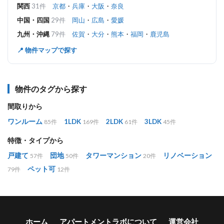
関西
31件
京都
・
兵庫
・
大阪
・
奈良
中国・四国
29件
岡山
・
広島
・
愛媛
九州・沖縄
79件
佐賀
・
大分
・
熊本
・
福岡
・
鹿児島
📍 物件マップで探す
物件のタグから探す
間取りから
ワンルーム
1LDK
2LDK
3LDK
85件
169件
61件
45件
特徴・タイプから
戸建て
団地
タワーマンション
リノベーション
57件
50件
20件
ペット可
79件
12件
ホーム
アパートメントラボについて
運営会社