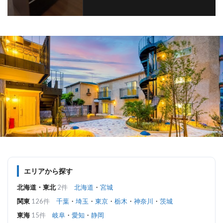
エリアから探す
北海道・東北
2件
北海道
・
宮城
関東
126件
千葉
・
埼玉
・
東京
・
栃木
・
神奈川
・
茨城
東海
15件
岐阜
・
愛知
・
静岡