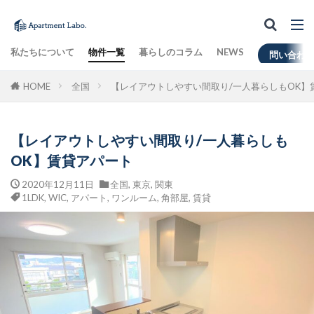
私たちについて
物件一覧
暮らしのコラム
NEWS
問い合わ
HOME
全国
【レイアウトしやすい間取り/一人暮らしもOK】
【レイアウトしやすい間取り/一人暮らしも
OK】賃貸アパート
2020年12月11日
全国
,
東京
,
関東
1LDK
,
WIC
,
アパート
,
ワンルーム
,
角部屋
,
賃貸