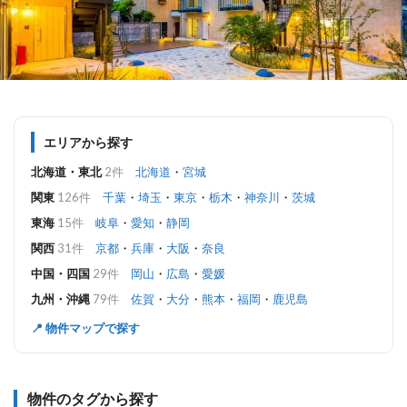
エリアから探す
北海道・東北
2件
北海道
・
宮城
関東
126件
千葉
・
埼玉
・
東京
・
栃木
・
神奈川
・
茨城
東海
15件
岐阜
・
愛知
・
静岡
関西
31件
京都
・
兵庫
・
大阪
・
奈良
中国・四国
29件
岡山
・
広島
・
愛媛
九州・沖縄
79件
佐賀
・
大分
・
熊本
・
福岡
・
鹿児島
📍 物件マップで探す
物件のタグから探す