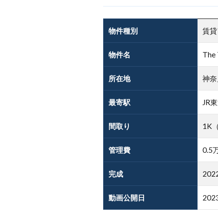
物件種別
賃貸
物件名
The 
所在地
神奈
最寄駅
JR
間取り
1K（
管理費
0.5
完成
20
動画公開日
20