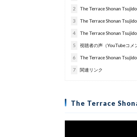
2
The Terrace Shonan T
3
The Terrace Shonan T
4
The Terrace Shonan Tsu
5
視聴者の声（YouTubeコメ
6
The Terrace Shonan Ts
7
関連リンク
The Terrace S