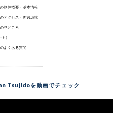
sujidoの物件概要・基本情報
sujidoのアクセス・周辺環境
jidoの見どころ
ント）
ujidoのよくある質問
honan Tsujidoを動画でチェック