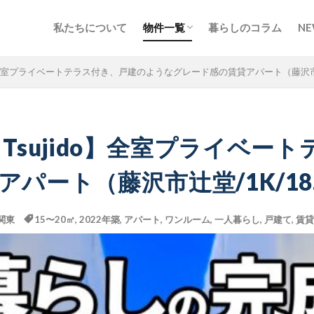
私たちについて
物件一覧
暮らしのコラム
NE
北海道・東北
甲信越・北陸
関東
東海
関西
中国・四国
九州・沖縄
地図から探す
Tsujido】全室プライベートテラス付き、戸建のようなグレード感の賃貸アパート（藤沢市辻
honan Tsujido】全室プラ
パート（藤沢市辻堂/1K/18.
関東
15〜20㎡
,
2022年築
,
アパート
,
ワンルーム
,
一人暮らし
,
戸建て
,
賃貸