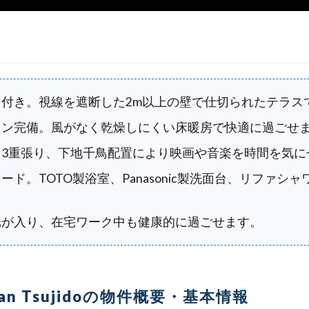
付き。視線を遮断した2m以上の壁で仕切られたテラス
コン完備。風がなく乾燥しにくい床暖房で快適に過ごせ
3重張り、下地千鳥配置により映画や音楽を時間を気に
ド。TOTO製浴室、Panasonic製洗面台、リファシ
光が入り、在宅ワーク中も健康的に過ごせます。
honan Tsujidoの物件概要・基本情報