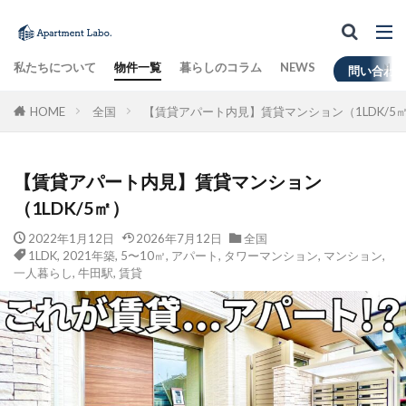
私たちについて
物件一覧
暮らしのコラム
NEWS
問い合わ
HOME
全国
【賃貸アパート内見】賃貸マンション（1LDK/5
【賃貸アパート内見】賃貸マンション
（1LDK/5㎡）
2022年1月12日
2026年7月12日
全国
1LDK
,
2021年築
,
5〜10㎡
,
アパート
,
タワーマンション
,
マンション
,
一人暮らし
,
牛田駅
,
賃貸