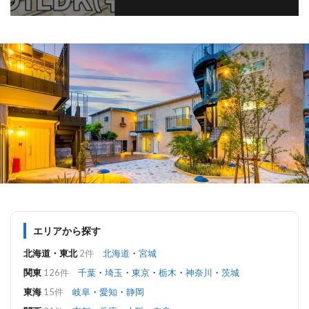
エリアから探す
北海道・東北
2件
北海道
・
宮城
関東
126件
千葉
・
埼玉
・
東京
・
栃木
・
神奈川
・
茨城
東海
15件
岐阜
・
愛知
・
静岡