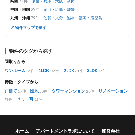
関西
31件
京都
・
兵庫
・
大阪
・
奈良
中国・四国
29件
岡山
・
広島
・
愛媛
九州・沖縄
79件
佐賀
・
大分
・
熊本
・
福岡
・
鹿児島
📍 物件マップで探す
物件のタグから探す
間取りから
ワンルーム
1LDK
2LDK
3LDK
85件
169件
61件
45件
特徴・タイプから
戸建て
団地
タワーマンション
リノベーション
57件
50件
20件
ペット可
79件
12件
ホーム
アパートメントラボについて
運営会社