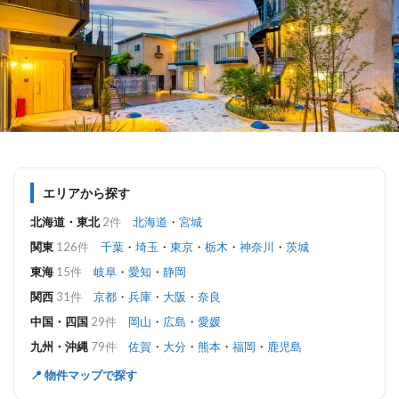
エリアから探す
北海道・東北
2件
北海道
・
宮城
関東
126件
千葉
・
埼玉
・
東京
・
栃木
・
神奈川
・
茨城
東海
15件
岐阜
・
愛知
・
静岡
関西
31件
京都
・
兵庫
・
大阪
・
奈良
中国・四国
29件
岡山
・
広島
・
愛媛
九州・沖縄
79件
佐賀
・
大分
・
熊本
・
福岡
・
鹿児島
📍 物件マップで探す