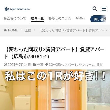
私たちについて
物件一覧
暮らしのコラム
NEWS
問い合わ
HOME
全国
【変わった間取り×賃貸アパート】賃貸アパート（広
【変わった間取り×賃貸アパート】賃貸アパー
ト（広島市/30.81㎡）
2021年7月14日
全国
30〜35㎡
,
アパート
,
ワンルーム
,
賃貸