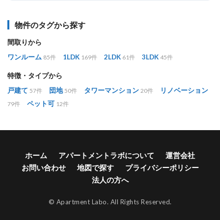
物件のタグから探す
間取りから
ワンルーム
1LDK
2LDK
3LDK
85件
169件
61件
45件
特徴・タイプから
戸建て
団地
タワーマンション
リノベーション
57件
50件
20件
ペット可
79件
12件
ホーム
アパートメントラボについて
運営会社
お問い合わせ
地図で探す
プライバシーポリシー
法人の方へ
© Apartment Labo. All Rights Reserved.