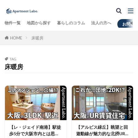
物件一覧
地図から探す
暮らしのコラム
法人の方へ
お問い
HOME
床暖房
TAG
床暖房
【レ・ジェイド南港】駅徒
【アルビス緑丘】眺望と回
歩5分で大阪市内とは思え
遊動線が魅力的な北摂UR