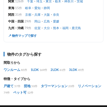
関東
126件
千葉
・
埼玉
・
東京
・
栃木
・
神奈川
・
茨城
東海
15件
岐阜
・
愛知
・
静岡
関西
31件
京都
・
兵庫
・
大阪
・
奈良
中国・四国
29件
岡山
・
広島
・
愛媛
九州・沖縄
79件
佐賀
・
大分
・
熊本
・
福岡
・
鹿児島
📍 物件マップで探す
物件のタグから探す
間取りから
ワンルーム
1LDK
2LDK
3LDK
85件
169件
61件
45件
特徴・タイプから
戸建て
団地
タワーマンション
リノベーション
57件
50件
20件
ペット可
79件
12件