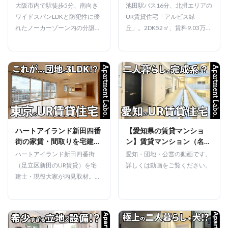
ない開放感の分譲マンショ
賃貸住宅（池田市緑
大阪市内で駅徒歩5分、南向き
池田駅バス16分、北摂エリアの
ン（大阪市住之江区南港
丘/2DK/52㎡）
ワイドスパンLDKと防犯性に優
UR賃貸住宅「アルビス緑
中/3LDK/75.36㎡）
れたノーカーゾーン内の分譲マ
丘」。2DK52㎡、賃料9.03万
ンション「レ・ジェイド南
円。床暖房・3方向窓の角部屋
港」。2024年9月完成、
で眺望が魅力。ファミリーや転
3LDK・75.36㎡で3,500万円
勤族に人気のエリアです。
台。大阪IR近接の将来性高い立
地です。
ハートアイランド新田四番
【愛知県の賃貸マンショ
街の家賃・間取りを宅建士
ン】賃貸マンション（名古
が内見レビュー
屋市中村区名
ハートアイランド新田四番街
愛知・団地・公営の動画です。
駅/2LDK/67.11㎡）
（足立区新田のUR賃貸）を宅
詳しくは動画をご覧ください。
建士・現役大家が内見取材。家
賃17.48万円の3LDK・88㎡、床
暖房や壁面収納、王子駅からの
アクセス、他街区との違いや申
込方法まで動画で解説します。