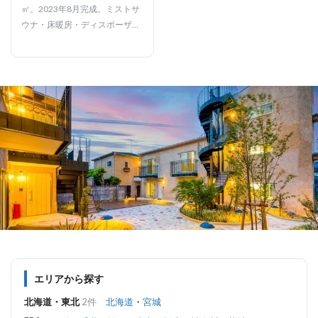
賃貸マンション（大阪市中
㎡。2023年8月完成。ミストサ
央区北久宝寺
ウナ・床暖房・ディスポーザ
町/2LDK/56.22㎡）
ー・自動湯張りなど高級設備充
実。オートロック、内廊下、全
室エアコン・照明付き。梅田・
新大阪へ直通アクセスです。
エリアから探す
北海道・東北
2件
北海道
・
宮城