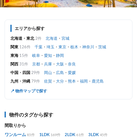
エリアから探す
北海道・東北
2件
北海道
・
宮城
関東
126件
千葉
・
埼玉
・
東京
・
栃木
・
神奈川
・
茨城
東海
15件
岐阜
・
愛知
・
静岡
関西
31件
京都
・
兵庫
・
大阪
・
奈良
中国・四国
29件
岡山
・
広島
・
愛媛
九州・沖縄
79件
佐賀
・
大分
・
熊本
・
福岡
・
鹿児島
📍 物件マップで探す
物件のタグから探す
間取りから
ワンルーム
1LDK
2LDK
3LDK
85件
169件
61件
45件