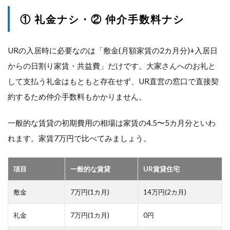
① 礼金ナシ・② 仲介手数料ナシ
URの入居時に必要なのは「敷金(月額家賃の2カ月分)+入居日
からの日割り家賃・共益費」だけです。大家さんへのお礼と
して支払う礼金はもともと存在せず、UR直営の窓口で直接契
約するため仲介手数料もかかりません。
一般的な賃貸の初期費用の相場は家賃の4.5〜5カ月分といわ
れます。家賃7万円で比べてみましょう。
項目
一般的な賃貸
UR賃貸住宅
敷金
7万円(1カ月)
14万円(2カ月)
礼金
7万円(1カ月)
0円