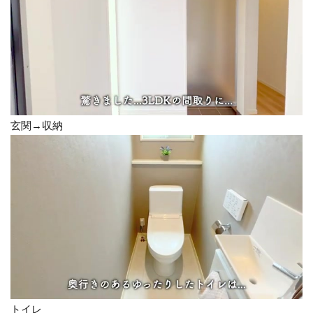
玄関→収納
トイレ