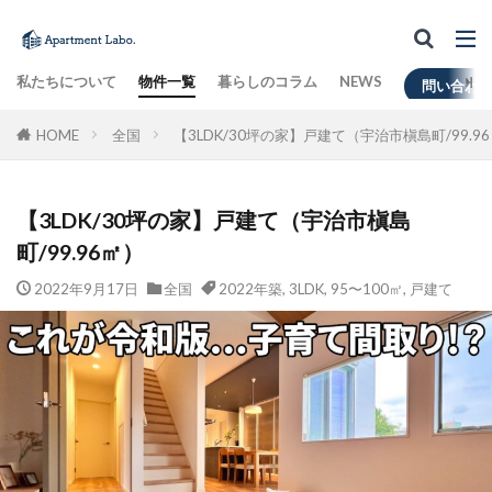
私たちについて
物件一覧
暮らしのコラム
NEWS
問い合わ
HOME
全国
【3LDK/30坪の家】戸建て（宇治市槇島町/99.9
【3LDK/30坪の家】戸建て（宇治市槇島
町/99.96㎡）
2022年9月17日
全国
2022年築
,
3LDK
,
95〜100㎡
,
戸建て