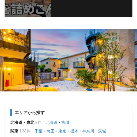
エリアから探す
北海道・東北
2件
北海道
・
宮城
関東
126件
千葉
・
埼玉
・
東京
・
栃木
・
神奈川
・
茨城