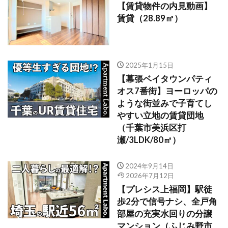
【賃貸物件の内見動画】
賃貸（28.89㎡）
2025年1月15日
【幕張ベイタウンパティ
オス7番街】ヨーロッパの
ような街並みで子育てし
やすい立地の賃貸団地
（千葉市美浜区打
瀬/3LDK/80㎡）
2024年9月14日
2026年7月12日
【プレシス上福岡】駅徒
歩2分で信号ナシ、全戸角
部屋の充実水回りの分譲
マンション（ふじみ野市