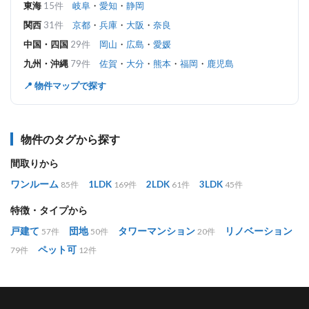
東海
15件
岐阜
・
愛知
・
静岡
関西
31件
京都
・
兵庫
・
大阪
・
奈良
中国・四国
29件
岡山
・
広島
・
愛媛
九州・沖縄
79件
佐賀
・
大分
・
熊本
・
福岡
・
鹿児島
📍 物件マップで探す
物件のタグから探す
間取りから
ワンルーム
1LDK
2LDK
3LDK
85件
169件
61件
45件
特徴・タイプから
戸建て
団地
タワーマンション
リノベーション
57件
50件
20件
ペット可
79件
12件