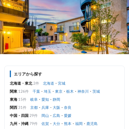
エリアから探す
北海道・東北
2件
北海道
・
宮城
関東
126件
千葉
・
埼玉
・
東京
・
栃木
・
神奈川
・
茨城
東海
15件
岐阜
・
愛知
・
静岡
関西
31件
京都
・
兵庫
・
大阪
・
奈良
中国・四国
29件
岡山
・
広島
・
愛媛
九州・沖縄
79件
佐賀
・
大分
・
熊本
・
福岡
・
鹿児島