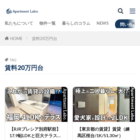
私たちについて
物件一覧
暮らしのコラム
NEWS
問い合わ
HOME
賃料20万円台
TAG
賃料20万円台
【RJRプレシア別府駅前】
【東京都の賃貸】賃貸（練
17.9帖LDKと巨大テラス、
馬区桜台/1K/51.30㎡）