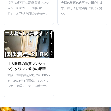
高級感あふれる設備の賃貸
福岡市城南区の高級賃貸マンシ
今回の動画の内容をご紹介しま
マンション（福岡市城南
ョン「RJRプレシア別府駅
す。詳しくは動画をご覧くださ
区/4LDK/93.06㎡）
前」。地下鉄別府駅徒歩6分、
い。
4LDK93㎡、17.9帖LDK＋巨大
テラス、注文住宅並みの設備グ
レード、20万円です。
【大阪府の賃貸マンショ
ン】タワマン並みの豪華設
備が揃った上質な暮らしの
大阪・本町駅徒歩3分の2LDK56
賃貸マンション（大阪市中
㎡。2023年8月完成。ミストサ
央区北久宝寺
ウナ・床暖房・ディスポーザ
町/2LDK/56.22㎡）
ー・自動湯張りなど高級設備充
実。オートロック、内廊下、全
室エアコン・照明付き。梅田・
新大阪へ直通アクセスです。