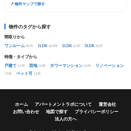
📍 物件マップで探す
物件のタグから探す
間取りから
ワンルーム
1LDK
2LDK
3LDK
85件
169件
61件
45件
特徴・タイプから
戸建て
団地
タワーマンション
リノベーション
57件
50件
20件
ペット可
79件
12件
ホーム
アパートメントラボについて
運営会社
お問い合わせ
地図で探す
プライバシーポリシー
法人の方へ