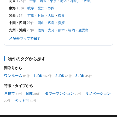
関東
126件
千葉
・
埼玉
・
東京
・
栃木
・
神奈川
・
茨城
東海
15件
岐阜
・
愛知
・
静岡
関西
31件
京都
・
兵庫
・
大阪
・
奈良
中国・四国
29件
岡山
・
広島
・
愛媛
九州・沖縄
79件
佐賀
・
大分
・
熊本
・
福岡
・
鹿児島
📍 物件マップで探す
物件のタグから探す
間取りから
ワンルーム
1LDK
2LDK
3LDK
85件
169件
61件
45件
特徴・タイプから
戸建て
団地
タワーマンション
リノベーション
57件
50件
20件
ペット可
79件
12件