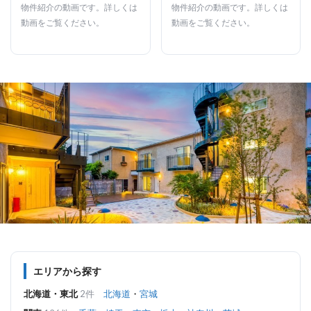
佐伯区/1LDK/40.39㎡）
区/1LDK/42.97㎡）
物件紹介の動画です。詳しくは
物件紹介の動画です。詳しくは
動画をご覧ください。
動画をご覧ください。
エリアから探す
北海道・東北
2件
北海道
・
宮城