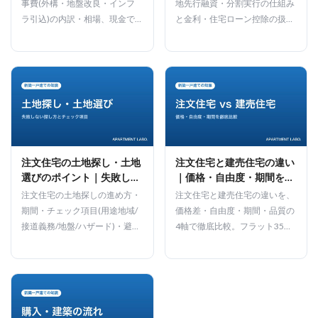
事費(外構・地盤改良・インフ
地先行融資・分割実行の仕組み
ラ引込)の内訳・相場、現金で
と金利・住宅ローン控除の扱い
いくら必要かを物件価格別に宅
まで、宅建士が解説します。
建士が解説します。
注文住宅の土地探し・土地
注文住宅と建売住宅の違い
選びのポイント｜失敗しな
｜価格・自由度・期間を宅
い探し方を宅建士が解説
建士が徹底比較
注文住宅の土地探しの進め方・
注文住宅と建売住宅の違いを、
期間・チェック項目(用途地域/
価格差・自由度・期間・品質の
接道義務/地盤/ハザード)・避け
4軸で徹底比較。フラット35利
るべき土地まで、宅建士が失敗
用者調査の最新価格をもとに宅
しない土地選びを解説します。
建士が解説します。