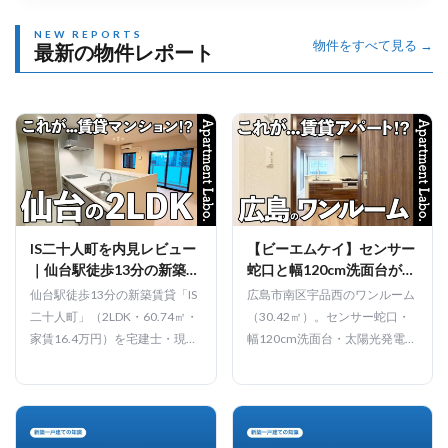
NEW REPORTS
物件をすべて見る →
最新の物件レポート
IS二十人町を内見レビュー
【ビーエムケイ】センサー
｜仙台駅徒歩13分の新築
蛇口と幅120cm洗面台が輝
2LDK・家賃
くワンルーム賃貸（広島市
仙台駅徒歩13分の新築賃貸「IS
広島市南区宇品西のワンルーム
南区宇品西/ワンルー
二十人町」（2LDK・60.74㎡・
（30.42㎡）。センサー蛇口・
ム/30.42㎡）
家賃16.4万円）を宅建士・現役
幅120cm洗面台・太陽光発電・
大家が実際に内見。ホテルライ
複層ガラス・浴室乾燥機など設
クな内装やセンサー水栓など設
備が充実。宇品二丁目駅徒歩6
備の実力、周辺環境、問い合わ
分。賃料7.7万円です。
せ方法まで動画で正直にレビュ