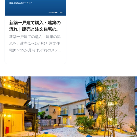
新築一戸建て購入・建築の
流れ｜建売と注文住宅のス
テップを宅建士が解説
新築一戸建ての購入・建築の流
れを、建売(1〜2か月)と注文住
宅(8〜15か月)それぞれのステ
ップ・支払い・つなぎ融資・内
覧の注意点まで宅建士が解説し
ます。