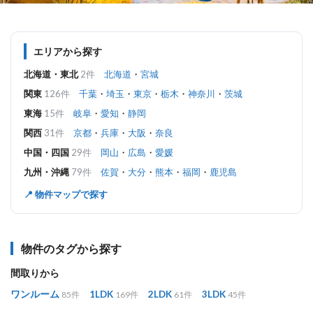
エリアから探す
北海道・東北
2件
北海道
・
宮城
関東
126件
千葉
・
埼玉
・
東京
・
栃木
・
神奈川
・
茨城
東海
15件
岐阜
・
愛知
・
静岡
関西
31件
京都
・
兵庫
・
大阪
・
奈良
中国・四国
29件
岡山
・
広島
・
愛媛
九州・沖縄
79件
佐賀
・
大分
・
熊本
・
福岡
・
鹿児島
📍 物件マップで探す
物件のタグから探す
間取りから
ワンルーム
1LDK
2LDK
3LDK
85件
169件
61件
45件