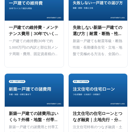
ーします。
一戸建ての維持費・メンテ
失敗しない新築一戸建ての
ナンス費用｜30年でいく
選び方｜耐震・断熱・性能
ら？保証も宅建士が解説
と立地の見極め方を宅建士
一戸建ての維持費(30年で約
新築一戸建てを耐震等級・断熱
が解説
1,000万円)の内訳と部位別メン
性能・長期優良住宅・立地・地
テ周期・費用、固定資産税の軽
盤で見極める方法を、全国の戸
減と4年目の値上がり、品確法
建てを取材した宅建士が解説し
10年保証まで宅建士が解説しま
ます。
す。
新築一戸建ての諸費用はい
注文住宅の住宅ローンとつ
くら？外構・地盤・付帯工
なぎ融資｜土地先行・分割
事まで宅建士が解説
実行の仕組みを宅建士が解
新築一戸建ての諸費用と付帯工
注文住宅特有のつなぎ融資・土
説