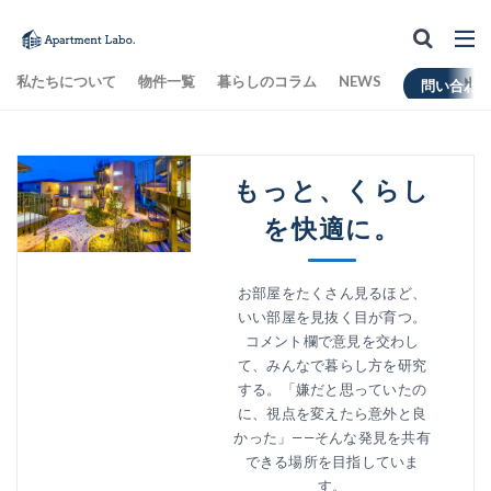
私たちについて
物件一覧
暮らしのコラム
NEWS
問い合わ
もっと、くらし
を快適に。
お部屋をたくさん見るほど、
いい部屋を見抜く目が育つ。
コメント欄で意見を交わし
て、みんなで暮らし方を研究
する。
「嫌だと思っていたの
に、視点を変えたら意外と良
かった」
——そんな発見を共有
できる場所を目指していま
す。