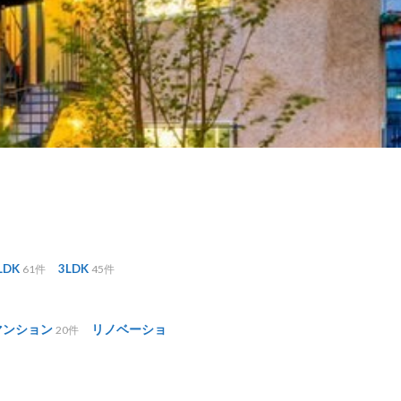
LDK
3LDK
61件
45件
マンション
リノベーショ
20件