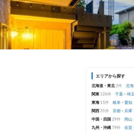
エリアから探す
北海道・東北
2件
北海
関東
126件
千葉
・
埼
東海
15件
岐阜
・
愛知
関西
31件
京都
・
兵庫
中国・四国
29件
岡山
九州・沖縄
79件
佐賀