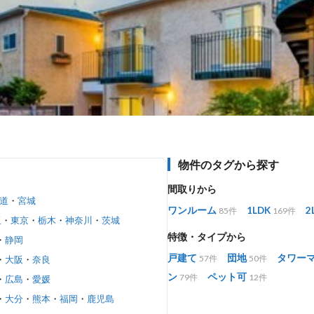
物件のタグから探す
間取りから
道
・
宮城
ワンルーム
1LDK
2
85件
169件
玉
・
東京
・
栃木
・
神奈川
・
茨城
特徴・タイプから
・
静岡
戸建て
団地
タワー
57件
50件
・
大阪
・
奈良
ン
ペット可
79件
12件
・
広島
・
愛媛
・
大分
・
熊本
・
福岡
・
鹿児島