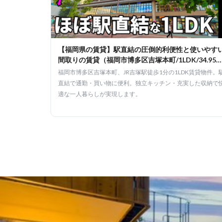
【福岡県の賃貸】駅直結の圧倒的利便性と使いやす
間取りの賃貸（福岡市博多区吉塚本町/1LDK/34.95
㎡）
福岡市博多区吉塚本町、JR吉塚駅徒歩1分の1LDK賃貸物件。
直結で通勤・買い物に便利。独立キッチン・充実した収納で
適な一人暮らしが実現します。