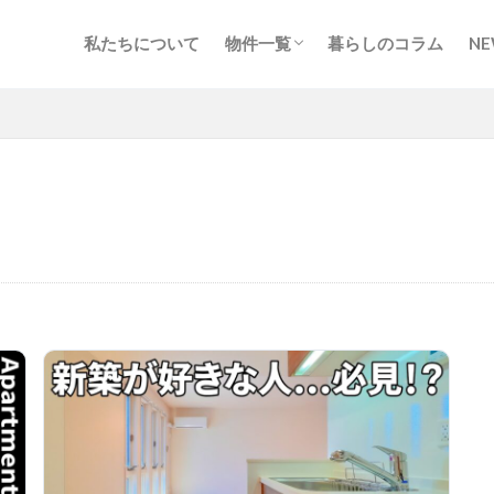
私たちについて
物件一覧
暮らしのコラム
NE
北海道・東北
甲信越・北陸
関東
東海
関西
中国・四国
九州・沖縄
地図から探す